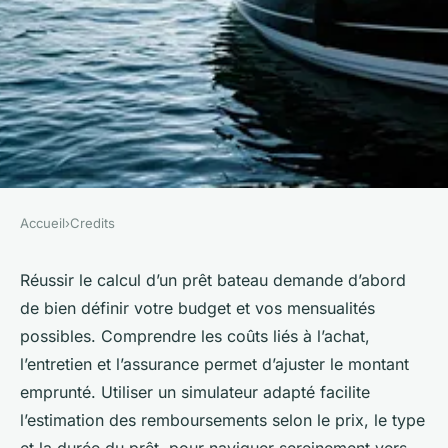
Accueil
›
Credits
CREDITS
Comment réussir le calcul du
Réussir le calcul d’un prêt bateau demande d’abord
de bien définir votre budget et vos mensualités
prêt bateau en quelques
possibles. Comprendre les coûts liés à l’achat,
étapes
l’entretien et l’assurance permet d’ajuster le montant
emprunté. Utiliser un simulateur adapté facilite
Ibrahim
•
27 juin 2025
•
4 min de lecture
l’estimation des remboursements selon le prix, le type