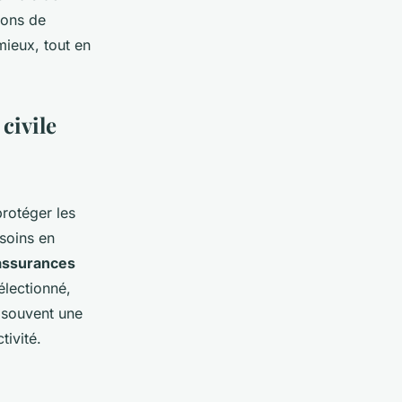
tions de
mieux, tout en
civile
rotéger les
soins en
assurances
électionné,
t souvent une
tivité.