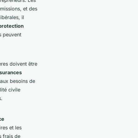
trepreneurs. Les
omissions, et des
bérales, il
protection
es peuvent
tères doivent être
ssurances
 aux besoins de
té civile
s.
ce
ires et les
s frais de