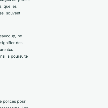
si que les
es, souvent
beaucoup, ne
signifier des
férentes
nsi la poursuite
e polices pour