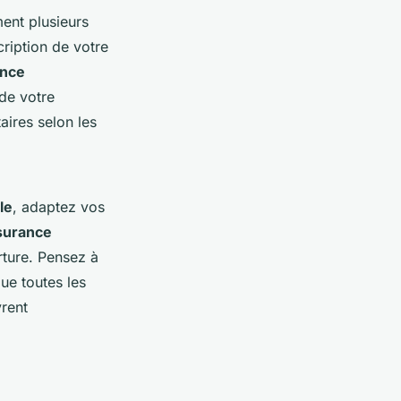
ent plusieurs
cription de votre
ance
 de votre
ires selon les
le
, adaptez vos
ssurance
rture. Pensez à
ue toutes les
rent