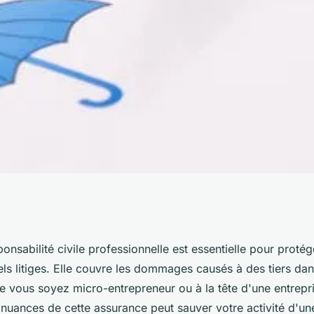
ité avec l'assurance
onsabilité civile professionnelle est essentielle pour protége
ls litiges. Elle couvre les dommages causés à des tiers dan
e professionnelle
ue vous soyez micro-entrepreneur ou à la tête d'une entrepr
nuances de cette assurance peut sauver votre activité d'une