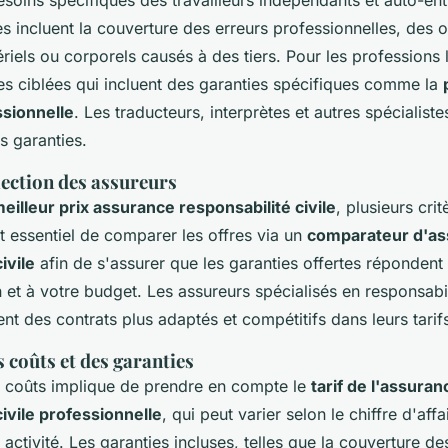
soins spécifiques des travailleurs indépendants et auto-en
s incluent la couverture des erreurs professionnelles, des 
ls ou corporels causés à des tiers. Pour les professions li
ces ciblées qui incluent des garanties spécifiques comme la
ssionnelle
. Les traducteurs, interprètes et autres spécialist
s garanties.
lection des assureurs
eilleur prix assurance responsabilité civile
, plusieurs cri
st essentiel de comparer les offres via un
comparateur d'a
ivile
afin de s'assurer que les garanties offertes répondent
 et à votre budget. Les assureurs spécialisés en responsabili
t des contrats plus adaptés et compétitifs dans leurs tarif
 coûts et des garanties
s coûts implique de prendre en compte le
tarif de l'assuran
civile professionnelle
, qui peut varier selon le chiffre d'affa
 activité. Les garanties incluses, telles que la couverture de