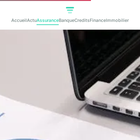
Accueil
Actu
Assurance
Banque
Credits
Finance
Immobilier