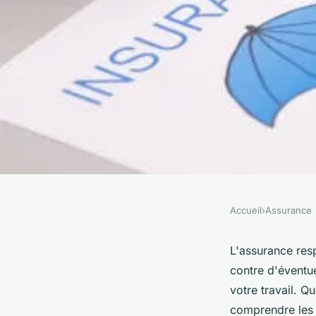
Accueil
›
Assurance
ASSURANCE
Protégez votre activ
L'assurance resp
contre d'éventue
responsabilité civil
votre travail. Q
comprendre les 