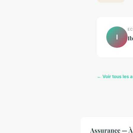
EC
I
I
← Voir tous les 
Assurance — À 