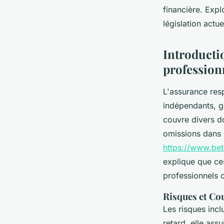
financière. Expl
Ibrahim
•
10 avril 2025
•
3 min de lecture
législation actue
Introductio
profession
L'assurance resp
indépendants, ga
couvre divers d
omissions dans l
https://www.betr
explique que ces
professionnels 
Risques et Co
Les risques incl
retard, elle ass