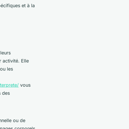
cifiques et à la
lleurs
activité. Elle
ou les
terprete/
vous
s des
nnelle ou de
ommages corporels