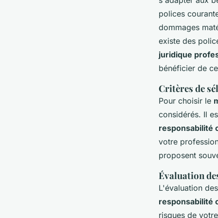
s'adapter aux be
polices courante
dommages matérie
existe des poli
juridique profe
bénéficier de ce
Critères de sé
Pour choisir le
m
considérés. Il e
responsabilité c
votre profession
proposent souven
Évaluation des
L'évaluation de
responsabilité 
risques de votre