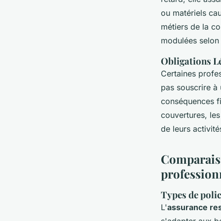
ou matériels cau
métiers de la c
modulées selon l
Obligations L
Certaines profe
pas souscrire à 
conséquences fin
couvertures, les
de leurs activit
Comparaiso
profession
Types de poli
L'
assurance res