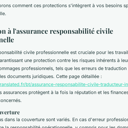
orons comment ces protections s'intègrent à vos besoins spé
lle.
n à l'assurance responsabilité civile
nelle
onsabilité civile professionnelle est cruciale pour les travai
rantissant une protection contre les risques inhérents à leur 
ommages professionnels, tels que les erreurs de traduction 
es documents juridiques. Cette page détaillée :
anslated.fr/bt/assurance-responsabilite-civile-traducteur-in
 assurances protègent à la fois la réputation et les finance
concernés.
uverture
us dans la couverture sont variés. En cas d'erreur professio
ure la responsabilité opérationnelle, y compris pour les d